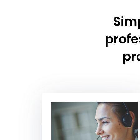
Simp
profe
pr