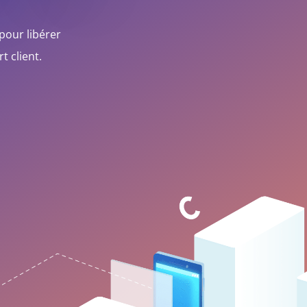
 pour lib
érer
t client.