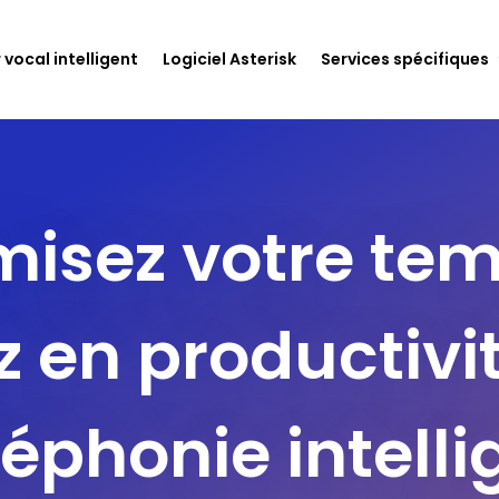
 vocal intelligent
Logiciel Asterisk
Services spécifiques
misez votre tem
 en productivi
léphonie intell