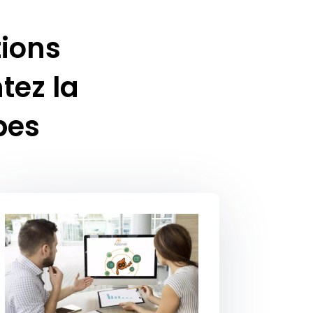
tions
tez la
pes