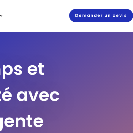
Demander un devis
ps et
té avec
igente