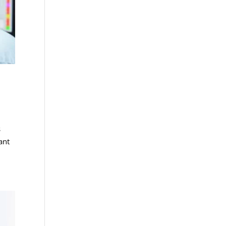
s
ant